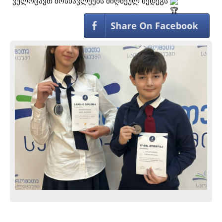
ვულოცავთ მოსწავლეებს მიღწეულ შედეგს 