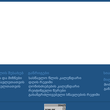
ლის შესახებ
განრიგები
სი
ა და მიზნები
სასწავლო წლის კალენდარი
მი
წავლეთათვის
დღის რეჟიმი
მო
ბელთათვის
ღონისძიებების კალენდარი
გა
რეიტინგული წერები
გახანგრძლივებული სწავლების რეჟიმი